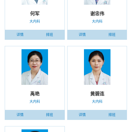
何军
谢忠伟
大内科
大内科
详情
排班
详情
排班
禹艳
黄碧连
大内科
大内科
详情
排班
详情
排班