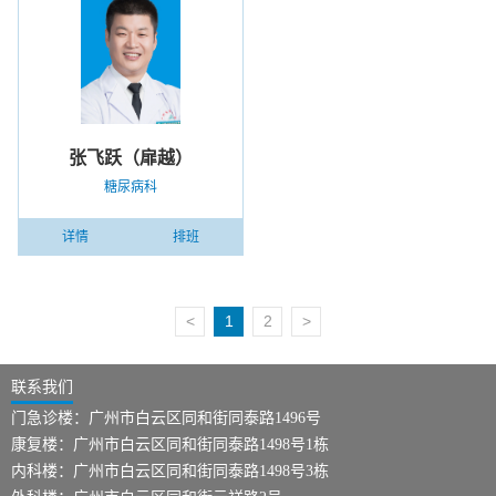
张飞跃（扉越）
糖尿病科
详情
排班
<
1
2
>
联系我们
门急诊楼：广州市白云区同和街同泰路1496号
康复楼：广州市白云区同和街同泰路1498号1栋
内科楼：广州市白云区同和街同泰路1498号3栋