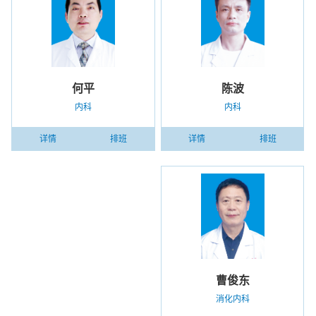
陈波
何平
内科
内科
详情
排班
详情
排班
曹俊东
消化内科